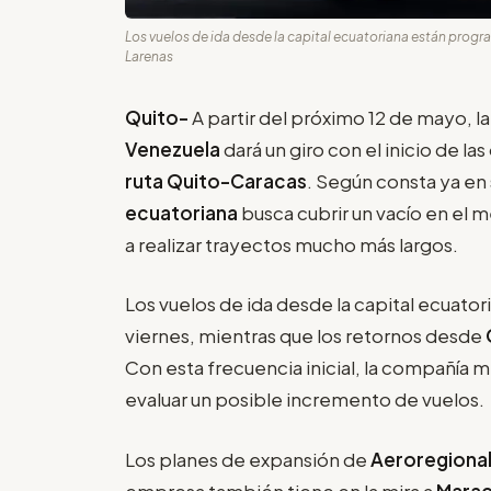
Los vuelos de ida desde la capital ecuatoriana están progra
Larenas
Quito-
A partir del próximo 12 de mayo, l
Venezuela
dará un giro con el inicio de l
ruta Quito-Caracas
. Según consta ya en 
ecuatoriana
busca cubrir un vacío en el 
a realizar trayectos mucho más largos.
Los vuelos de ida desde la capital ecuato
viernes, mientras que los retornos desde
Con esta frecuencia inicial, la compañía 
evaluar un posible incremento de vuelos.
Los planes de expansión de
Aeroregiona
empresa también tiene en la mira a
Mara