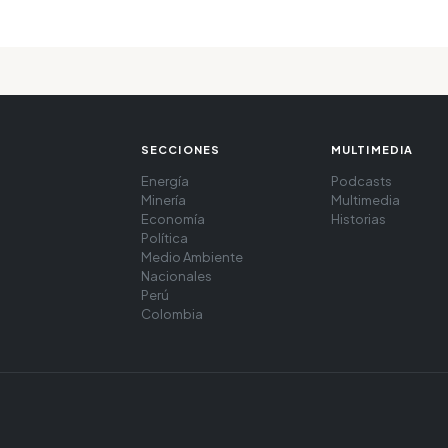
SECCIONES
MULTIMEDIA
Energía
Podcasts
Minería
Multimedia
Economía
Historias
Política
Medio Ambiente
Nacionales
Perú
Colombia