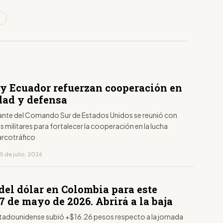
o
S
 y Ecuador refuerzan cooperación en
dad y defensa
nte del Comando Sur de Estados Unidos se reunió con
 militares para fortalecer la cooperación en la lucha
arcotráfico
5 de julio, 2026
S
del dólar en Colombia para este
7 de mayo de 2026. Abrirá a la baja
estadounidense subió +$16.26 pesos respecto a la jornada