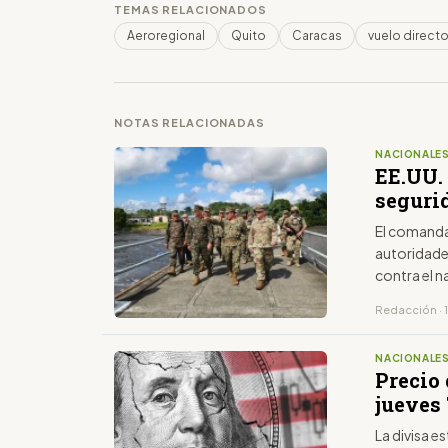
TEMAS RELACIONADOS
Aeroregional
Quito
Caracas
vuelo direct
NOTAS RELACIONADAS
NACIONALE
EE.UU.
seguri
El comanda
autoridades
contra el n
Redacción · 1
NACIONALE
Precio 
jueves 
La divisa 