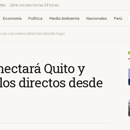
ito:
Libre circulacion las 24 horas
Economía
Política
Medio Ambiente
Nacionales
Perú
racas con vuelos directos desde mayo
nectará Quito y
os directos desde