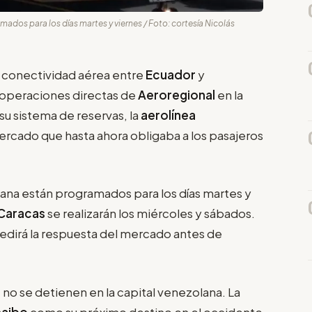
mados para los días martes y viernes / Foto: cortesía Nicolás
a conectividad aérea entre
Ecuador
y
as operaciones directas de
Aeroregional
en la
su sistema de reservas, la
aerolínea
mercado que hasta ahora obligaba a los pasajeros
riana están programados para los días martes y
Caracas
se realizarán los miércoles y sábados.
medirá la respuesta del mercado antes de
l
no se detienen en la capital venezolana. La
caibo
como su próximo destino en el occidente