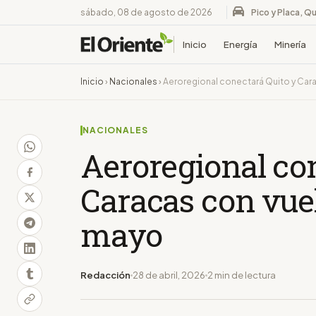
sábado, 08 de agosto de 2026
Pico y Placa, Qu
Inicio
Energía
Minería
Inicio
›
Nacionales
›
Aeroregional conectará Quito y Ca
NACIONALES
Aeroregional co
Caracas con vuel
mayo
Redacción
28 de abril, 2026
2 min de lectura