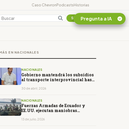
Caso Chevron
Podcasts
Historias
Pregunta a IA
Colombia
Suscribirse
Quiero Información
sobre el Caso
MÁS EN NACIONALES
Chevron Ecuador
Listar destinos
turísticos de la
NACIONALES
Amazonia Ecuatoriana
Gobierno mantendrá los subsidios
al transporte interprovincial hasta
¿En que consiste la
mediados de mayo
tasa minera que rige en
30 de abril, 2026
Ecuador?
NACIONALES
Fuerzas Armadas de Ecuador y
EE.UU. ejecutan maniobras
militares en San Lorenzo
13 de julio, 2026