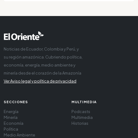
Noticias de Ecuador, Colombia y Perú, y
su región amazónica. Cubriendo política,
economía, energía, medio ambiente y
minería desde el corazón de la Amazonía
Ver Aviso legal y política de privacidad
SECCIONES
MULTIMEDIA
Energía
Podcasts
Minería
Multimedia
Economía
Historias
Política
Medio Ambiente