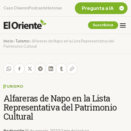
Pregunta a IA
Caso Chevron
Podcasts
Historias
Suscribirse
Quiero Información
sobre el Caso
Inicio
›
Turismo
›
Alfareras de Napo en la Lista Representativa del
Chevron Ecuador
Patrimonio Cultural
Listar destinos
turísticos de la
Amazonia Ecuatoriana
¿En que consiste la
tasa minera que rige en
Ecuador?
TURISMO
Alfareras de Napo en la Lista
Representativa del Patrimonio
Cultural
Redacción
19 de agosto, 2022
2 min de lectura