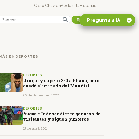
Caso Chevron
Podcasts
Historias
Pregunta a IA
Colombia
Suscribirse
Quiero Información
sobre el Caso
MÁS EN DEPORTES
Chevron Ecuador
Listar destinos
turísticos de la
DEPORTES
Amazonia Ecuatoriana
Uruguay superó 2-0 a Ghana, pero
quedó eliminado del Mundial
¿En que consiste la
tasa minera que rige en
02 de diciembre, 2022
Ecuador?
DEPORTES
Aucas e Independiente ganaron de
visitantes y siguen punteros
29 de abril, 2024