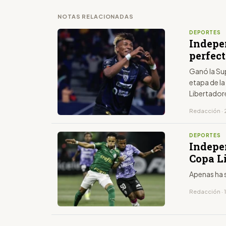
NOTAS RELACIONADAS
DEPORTES
Indepe
perfec
Ganó la Su
etapa de la
Libertador
Redacción · 
DEPORTES
Indepe
Copa L
Apenas ha 
Redacción · 