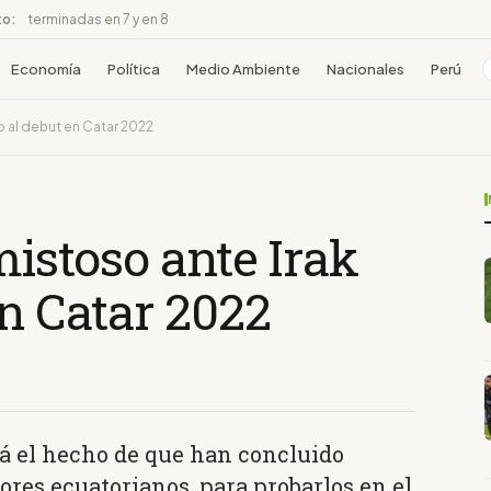
to:
terminadas en 7 y en 8
Economía
Política
Medio Ambiente
Nacionales
Perú
io al debut en Catar 2022
mistoso ante Irak
en Catar 2022
rá el hecho de que han concluido
ores ecuatorianos, para probarlos en el