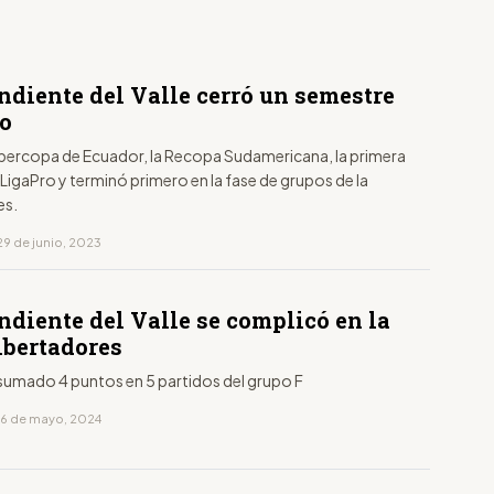
ndiente del Valle cerró un semestre
to
percopa de Ecuador, la Recopa Sudamericana, la primera
 LigaPro y terminó primero en la fase de grupos de la
es.
29 de junio, 2023
ndiente del Valle se complicó en la
ibertadores
sumado 4 puntos en 5 partidos del grupo F
16 de mayo, 2024