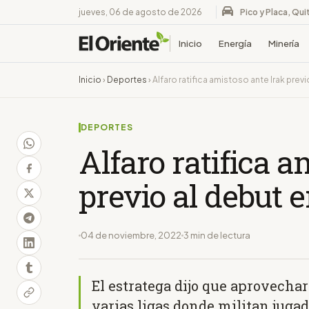
jueves, 06 de agosto de 2026
Pico y Placa, Qui
Inicio
Energía
Minería
Inicio
›
Deportes
›
Alfaro ratifica amistoso ante Irak prev
DEPORTES
Alfaro ratifica a
previo al debut 
04 de noviembre, 2022
3 min de lectura
El estratega dijo que aprovecha
varias ligas donde militan jugad