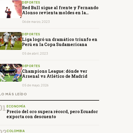
DEPORTES
Red Bull sigue al frente y Fernando
Alonso revienta moldes en la
Fórmula 1
06 de marzo, 2023
DEPORTES
Liga logró un dramático triunfo en
Perú en la Copa Sudamericana
05 de abril, 2023
DEPORTES
Champions League: dónde ver
Arsenal vs Atlético de Madrid
05 de mayo, 2026
LO MÁS LEÍDO
01
ECONOMÍA
Precio del oro supera récord, pero Ecuador
exporta con descuento
02
COLOMBIA