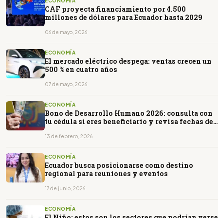
ECONOMÍA
CAF proyecta financiamiento por 4.500
millones de dólares para Ecuador hasta 2029
06 de mayo, 2026
ECONOMÍA
El mercado eléctrico despega: ventas crecen un
500 % en cuatro años
07 de mayo, 2026
ECONOMÍA
Bono de Desarrollo Humano 2026: consulta con
tu cédula si eres beneficiario y revisa fechas de
pago
13 de febrero, 2026
ECONOMÍA
Ecuador busca posicionarse como destino
regional para reuniones y eventos
17 de junio, 2026
ECONOMÍA
El Niño: estos son los sectores que podrían verse