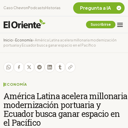
Pregunta a IA
Caso Chevron
Podcasts
Historias
Suscribirse
Quiero Información
sobre el Caso
Inicio
›
Economía
›
América Latina acelera millonaria modernización
Chevron Ecuador
portuaria y Ecuador busca ganar espacio en el Pacífico
Listar destinos
turísticos de la
Amazonia Ecuatoriana
¿En que consiste la
tasa minera que rige en
Ecuador?
ECONOMÍA
América Latina acelera millonaria
modernización portuaria y
Ecuador busca ganar espacio en
el Pacífico