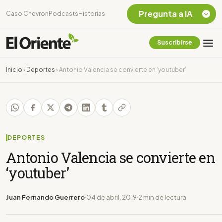
Pregunta a IA
Caso Chevron
Podcasts
Historias
Suscribirse
Quiero Información
sobre el Caso
Inicio
›
Deportes
›
Antonio Valencia se convierte en ‘youtuber’
Chevron Ecuador
Listar destinos
turísticos de la
Amazonia Ecuatoriana
¿En que consiste la
tasa minera que rige en
DEPORTES
Ecuador?
Antonio Valencia se convierte en
‘youtuber’
Juan Fernando Guerrero
04 de abril, 2019
2 min de lectura