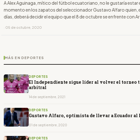
A Alex Aguinaga, mítico del fútbol ecuatoriano, no le gustaría estar 
momento en los zapatos del seleccionador Gustavo Alfaro quien, 
días, deberá decidir el equipo que el 8 de octubre se enfrente con Ar
primer compromiso por la clasificación para el Mundial de Catar.
· 05 de octubre, 2020
MÁS EN DEPORTES
DEPORTES
El Independiente sigue líder al volver el torneo 
arbitral
14 de septiembre, 2021
DEPORTES
Gustavo Alfaro, optimista de llevar a Ecuador al
01 de septiembre, 2020
DEPORTES