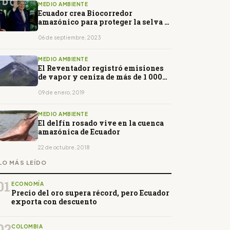
MEDIO AMBIENTE
Ecuador crea Biocorredor
amazónico para proteger la selva y
sus habitantes
06 de septiembre, 2023
MEDIO AMBIENTE
El Reventador registró emisiones
de vapor y ceniza de más de 1 000
metros
09 de enero, 2019
MEDIO AMBIENTE
El delfín rosado vive en la cuenca
amazónica de Ecuador
22 de octubre, 2018
LO MÁS LEÍDO
01
ECONOMÍA
Precio del oro supera récord, pero Ecuador
exporta con descuento
02
COLOMBIA