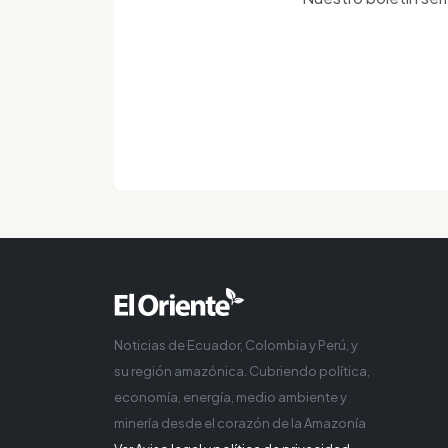
Noticias de Ecuador, Colombia y Perú, y
su región amazónica. Cubriendo política,
economía, energía, medio ambiente y
minería desde el corazón de la Amazonía