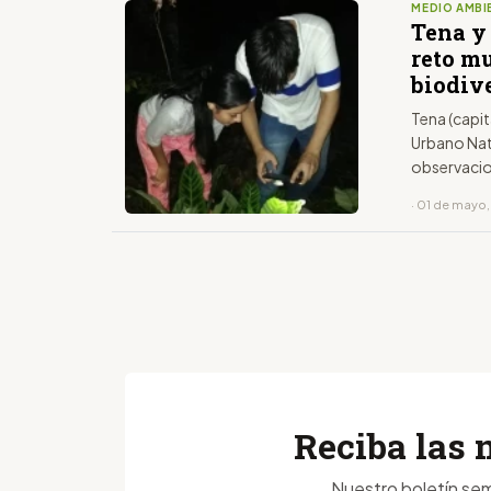
MEDIO AMBI
Tena y 
reto m
biodiv
Tena (capit
Urbano Natu
observaci
· 01 de mayo
Reciba las 
Nuestro boletín sem