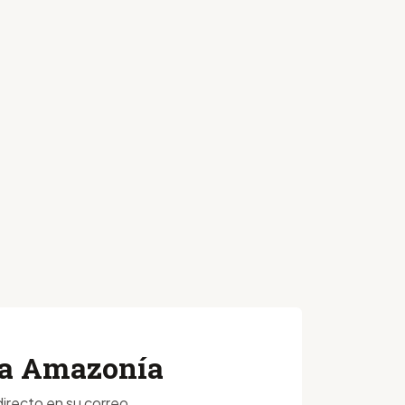
 la Amazonía
irecto en su correo.