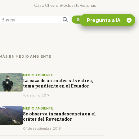
Caso Chevron
Podcasts
Historias
Pregunta a IA
Colombia
Suscribirse
Quiero Información
sobre el Caso
MÁS EN MEDIO AMBIENTE
Chevron Ecuador
Listar destinos
turísticos de la
MEDIO AMBIENTE
Amazonia Ecuatoriana
La caza de animales silvestres,
tema pendiente en el Ecuador
¿En que consiste la
tasa minera que rige en
10 de junio, 2019
Ecuador?
MEDIO AMBIENTE
Se observa incandescencia en el
cráter del Reventador
04 de septiembre, 2018