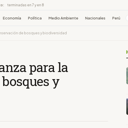
to:
terminadas en 7 y en 8
Economía
Política
Medio Ambiente
Nacionales
Perú
nservación de bosques y biodiversidad
nza para la
 bosques y