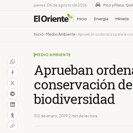
jueves, 06 de agosto de 2026
Pico y Placa, Qui
Inicio
Energía
Minería
Inicio
›
Medio Ambiente
›
Aprueban ordenanza para la co
MEDIO AMBIENTE
Aprueban ordena
conservación de
biodiversidad
02 de enero, 2019
2 min de lectura