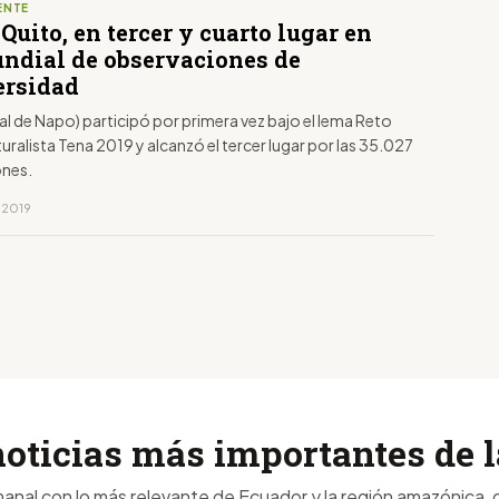
ENTE
Quito, en tercer y cuarto lugar en
undial de observaciones de
ersidad
al de Napo) participó por primera vez bajo el lema Reto
ralista Tena 2019 y alcanzó el tercer lugar por las 35.027
ones.
, 2019
noticias más importantes de
anal con lo más relevante de Ecuador y la región amazónica, d