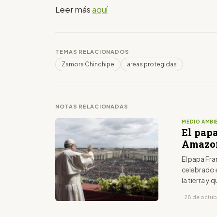
Leer más
aquí
TEMAS RELACIONADOS
Zamora Chinchipe
areas protegidas
NOTAS RELACIONADAS
MEDIO AMBI
El papa
Amazo
El papa Fra
celebrado e
la tierra y 
· 28 de octub