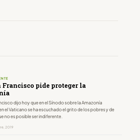
ENTE
 Francisco pide proteger la
nía
ncisco dijo hoy que en el Sínodo sobre la Amazonía
n el Vaticano se ha escuchado el grito de los pobres y de
que no es posible ser indiferente.
re, 2019