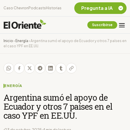
Pregunta a IA
Caso Chevron
Podcasts
Historias
Suscribirse
Quiero Información
sobre el Caso
Inicio
›
Energía
›
Argentina sumó el apoyo de Ecuador y otros 7 países en
Chevron Ecuador
el caso YPF en EE.UU.
Listar destinos
turísticos de la
Amazonia Ecuatoriana
¿En que consiste la
tasa minera que rige en
Ecuador?
ENERGÍA
Argentina sumó el apoyo de
Ecuador y otros 7 países en el
caso YPF en EE.UU.
03 de octubre, 2025
4 min de lectura