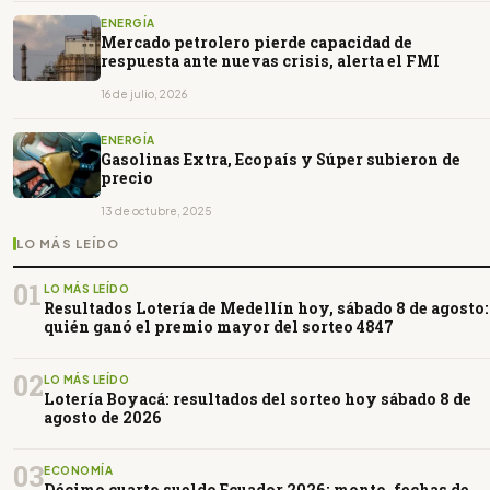
ENERGÍA
Mercado petrolero pierde capacidad de
respuesta ante nuevas crisis, alerta el FMI
16 de julio, 2026
ENERGÍA
Gasolinas Extra, Ecopaís y Súper subieron de
precio
13 de octubre, 2025
LO MÁS LEÍDO
01
LO MÁS LEÍDO
Resultados Lotería de Medellín hoy, sábado 8 de agosto:
quién ganó el premio mayor del sorteo 4847
02
LO MÁS LEÍDO
Lotería Boyacá: resultados del sorteo hoy sábado 8 de
agosto de 2026
03
ECONOMÍA
Décimo cuarto sueldo Ecuador 2026: monto, fechas de