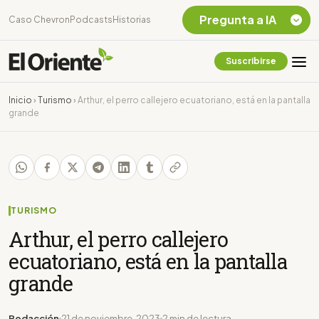
Pregunta a IA
Caso Chevron
Podcasts
Historias
Suscribirse
Quiero Información
sobre el Caso
Inicio
›
Turismo
›
Arthur, el perro callejero ecuatoriano, está en la pantalla
Chevron Ecuador
grande
Listar destinos
turísticos de la
Amazonia Ecuatoriana
¿En que consiste la
tasa minera que rige en
Ecuador?
TURISMO
Arthur, el perro callejero
ecuatoriano, está en la pantalla
grande
Redacción
21 de noviembre, 2023
2 min de lectura