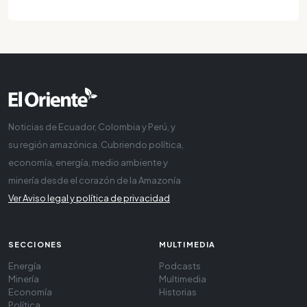
Noticias de Ecuador, Colombia y Perú, y
su región amazónica. Cubriendo política,
economía, energía, medio ambiente y
minería desde el corazón de la Amazonía
Ver Aviso legal y política de privacidad
SECCIONES
MULTIMEDIA
Energía
Podcasts
Minería
Multimedia
Economía
Historias
Política