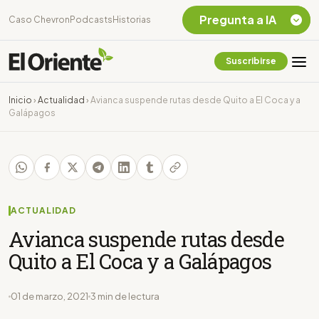
Pregunta a IA
Caso Chevron
Podcasts
Historias
Suscribirse
Quiero Información
sobre el Caso
Inicio
›
Actualidad
›
Avianca suspende rutas desde Quito a El Coca y a
Chevron Ecuador
Galápagos
Listar destinos
turísticos de la
Amazonia Ecuatoriana
¿En que consiste la
tasa minera que rige en
Ecuador?
ACTUALIDAD
Avianca suspende rutas desde
Quito a El Coca y a Galápagos
01 de marzo, 2021
3 min de lectura