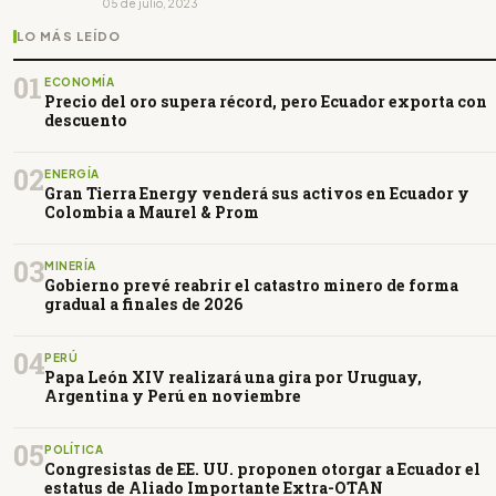
05 de julio, 2023
LO MÁS LEÍDO
01
ECONOMÍA
Precio del oro supera récord, pero Ecuador exporta con
descuento
02
ENERGÍA
Gran Tierra Energy venderá sus activos en Ecuador y
Colombia a Maurel & Prom
03
MINERÍA
Gobierno prevé reabrir el catastro minero de forma
gradual a finales de 2026
04
PERÚ
Papa León XIV realizará una gira por Uruguay,
Argentina y Perú en noviembre
05
POLÍTICA
Congresistas de EE. UU. proponen otorgar a Ecuador el
estatus de Aliado Importante Extra-OTAN