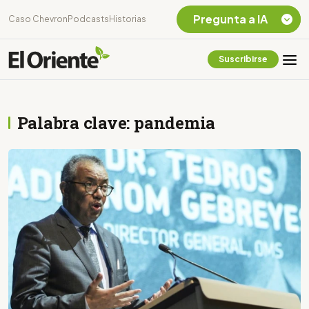
Pregunta a IA
Caso Chevron
Podcasts
Historias
Suscribirse
Quiero Información
sobre el Caso
Chevron Ecuador
Palabra clave: pandemia
Listar destinos
turísticos de la
Amazonia Ecuatoriana
¿En que consiste la
tasa minera que rige en
Ecuador?