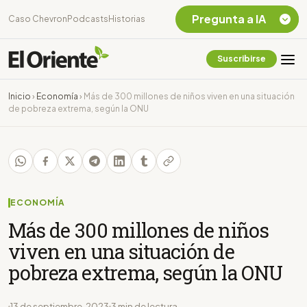
Pregunta a IA
Caso Chevron
Podcasts
Historias
Suscribirse
Quiero Información
sobre el Caso
Inicio
›
Economía
›
Más de 300 millones de niños viven en una situación
Chevron Ecuador
de pobreza extrema, según la ONU
Listar destinos
turísticos de la
Amazonia Ecuatoriana
¿En que consiste la
tasa minera que rige en
Ecuador?
ECONOMÍA
Más de 300 millones de niños
viven en una situación de
pobreza extrema, según la ONU
13 de septiembre, 2023
3 min de lectura