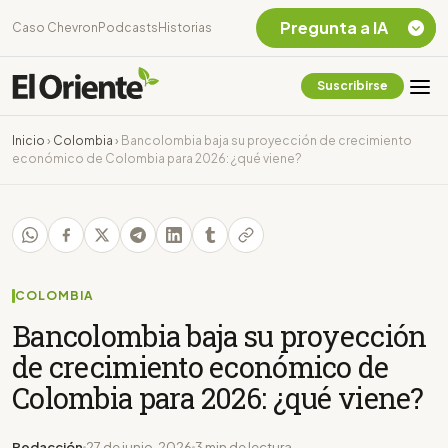
Pregunta a IA
Caso Chevron
Podcasts
Historias
Suscribirse
Quiero Información
sobre el Caso
Inicio
›
Colombia
›
Bancolombia baja su proyección de crecimiento
Chevron Ecuador
económico de Colombia para 2026: ¿qué viene?
Listar destinos
turísticos de la
Amazonia Ecuatoriana
¿En que consiste la
tasa minera que rige en
Ecuador?
COLOMBIA
Bancolombia baja su proyección
de crecimiento económico de
Colombia para 2026: ¿qué viene?
Redacción
27 de junio, 2026
3 min de lectura