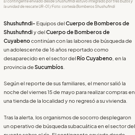
El contingente enviado desde Shushufindi estuvo integrado por tres buzos y
la unidad de rescate UR-01 / Foto: cortesía Bomberos Shushufindi
Shushufindi-
Equipos del
Cuerpo de Bomberos de
Shushufindi
y del
Cuerpo de Bomberos de
Cuyabeno
continúan con las labores de búsqueda de
un adolescente de 16 años reportado como
desaparecido en el sector del
Río Cuyabeno
, en la
provincia de
Sucumbíos
.
Según el reporte de sus familiares, el menor salió la
noche del viernes 15 de mayo para realizar compras en
una tienda de la localidad y no regresó a su vivienda.
Tras la alerta, los organismos de socorro desplegaron
un operativo de búsqueda subacuática en el sector del
puente sobre el río. El contingente enviado desde