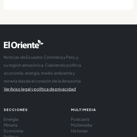
Noticias de Ecuador, Colombia y Perú, y
su región amazónica. Cubriendo política,
economía, energía, medio ambiente y
minería desde el corazón de la Amazonía
Ver Aviso legal y política de privacidad
SECCIONES
MULTIMEDIA
Energía
Podcasts
Minería
Multimedia
Economía
Historias
Política