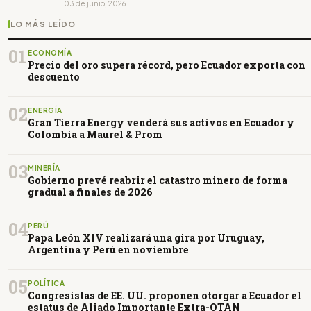
03 de junio, 2026
LO MÁS LEÍDO
01
ECONOMÍA
Precio del oro supera récord, pero Ecuador exporta con
descuento
02
ENERGÍA
Gran Tierra Energy venderá sus activos en Ecuador y
Colombia a Maurel & Prom
03
MINERÍA
Gobierno prevé reabrir el catastro minero de forma
gradual a finales de 2026
04
PERÚ
Papa León XIV realizará una gira por Uruguay,
Argentina y Perú en noviembre
05
POLÍTICA
Congresistas de EE. UU. proponen otorgar a Ecuador el
estatus de Aliado Importante Extra-OTAN