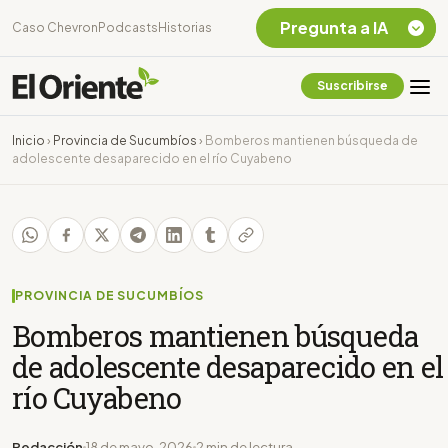
Pregunta a IA
Caso Chevron
Podcasts
Historias
Suscribirse
Quiero Información
sobre el Caso
Inicio
›
Provincia de Sucumbíos
›
Bomberos mantienen búsqueda de
Chevron Ecuador
adolescente desaparecido en el río Cuyabeno
Listar destinos
turísticos de la
Amazonia Ecuatoriana
¿En que consiste la
tasa minera que rige en
Ecuador?
PROVINCIA DE SUCUMBÍOS
Bomberos mantienen búsqueda
de adolescente desaparecido en el
río Cuyabeno
Redacción
18 de mayo, 2026
2 min de lectura