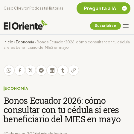
Pregunta a IA
Caso Chevron
Podcasts
Historias
Suscribirse
Quiero Información
sobre el Caso
Inicio
›
Economía
›
Bonos Ecuador 2026: cómo consultar con tu cédula
Chevron Ecuador
si eres beneficiario del MIES en mayo
Listar destinos
turísticos de la
Amazonia Ecuatoriana
¿En que consiste la
tasa minera que rige en
Ecuador?
ECONOMÍA
Bonos Ecuador 2026: cómo
consultar con tu cédula si eres
beneficiario del MIES en mayo
10 de mayo, 2026
6 min de lectura