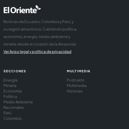
Noticias de Ecuador, Colombia y Perú, y
su región amazónica. Cubriendo política,
economía, energía, medio ambiente y
minería desde el corazón de la Amazonía
Ver Aviso legal y política de privacidad
SECCIONES
MULTIMEDIA
Energía
Podcasts
Minería
Multimedia
Economía
Historias
Política
Medio Ambiente
Nacionales
Perú
Colombia