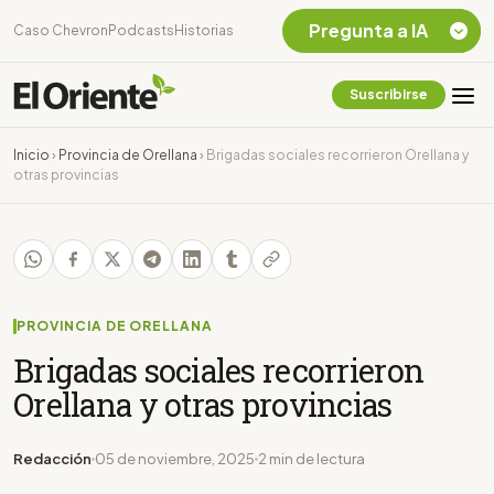
Pregunta a IA
Caso Chevron
Podcasts
Historias
Suscribirse
Quiero Información
sobre el Caso
Inicio
›
Provincia de Orellana
›
Brigadas sociales recorrieron Orellana y
Chevron Ecuador
otras provincias
Listar destinos
turísticos de la
Amazonia Ecuatoriana
¿En que consiste la
tasa minera que rige en
Ecuador?
PROVINCIA DE ORELLANA
Brigadas sociales recorrieron
Orellana y otras provincias
Redacción
05 de noviembre, 2025
2 min de lectura