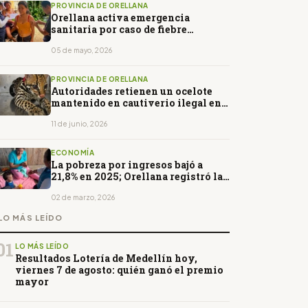
PROVINCIA DE ORELLANA
Orellana activa emergencia
sanitaria por caso de fiebre
amarilla
05 de mayo, 2026
PROVINCIA DE ORELLANA
Autoridades retienen un ocelote
mantenido en cautiverio ilegal en
El Coca
11 de junio, 2026
ECONOMÍA
La pobreza por ingresos bajó a
21,8% en 2025; Orellana registró la
mayor reducción
02 de marzo, 2026
LO MÁS LEÍDO
01
LO MÁS LEÍDO
Resultados Lotería de Medellín hoy,
viernes 7 de agosto: quién ganó el premio
mayor