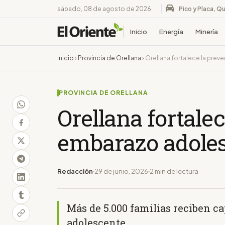
sábado, 08 de agosto de 2026
Pico y Placa, Qu
Inicio
Energía
Minería
Inicio
›
Provincia de Orellana
›
Orellana fortalece la pre
PROVINCIA DE ORELLANA
Orellana fortale
embarazo adole
Redacción
29 de junio, 2026
2 min de lectura
Más de 5.000 familias reciben c
adolescente