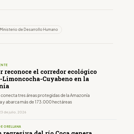
Ministerio de Desarrollo Humano
ENTE
r reconoce el corredor ecológico
-Limoncocha-Cuyabeno en la
nía
r conecta tres áreas protegidas de la Amazonía
a y abarca más de 173.000 hectáreas
3 de julio, 2026
DE ORELLANA
 regresiva del río Coca genera