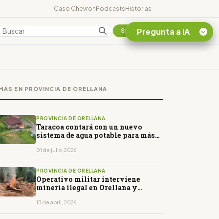
Caso Chevron
Podcasts
Historias
Pregunta a IA
Colombia
Suscribirse
Quiero Información
sobre el Caso
MÁS EN PROVINCIA DE ORELLANA
Chevron Ecuador
Listar destinos
turísticos de la
PROVINCIA DE ORELLANA
Amazonia Ecuatoriana
Taracoa contará con un nuevo
sistema de agua potable para más
¿En que consiste la
de 150 familias
tasa minera que rige en
01 de julio, 2026
Ecuador?
PROVINCIA DE ORELLANA
Operativo militar interviene
minería ilegal en Orellana y
decomisa maquinaria
13 de abril, 2026