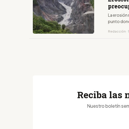
preocu
La erosión 
punto dond
Redacción · 
Reciba las 
Nuestro boletín sem