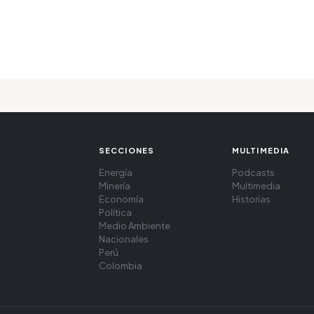
SECCIONES
MULTIMEDIA
Energía
Podcasts
Minería
Multimedia
Economía
Historias
Política
Medio Ambiente
Nacionales
Perú
Colombia