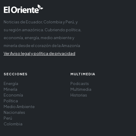
Noticias de Ecuador, Colombia y Perú, y
su región amazónica. Cubriendo política,
economía, energía, medio ambiente y
minería desde el corazón de la Amazonía
Ver Aviso legal y política de privacidad
SECCIONES
MULTIMEDIA
Energía
Podcasts
Minería
Multimedia
Economía
Historias
Política
Medio Ambiente
Nacionales
Perú
Colombia