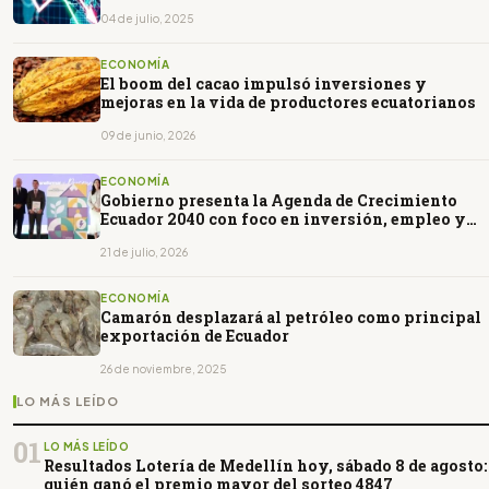
04 de julio, 2025
ECONOMÍA
El boom del cacao impulsó inversiones y
mejoras en la vida de productores ecuatorianos
09 de junio, 2026
ECONOMÍA
Gobierno presenta la Agenda de Crecimiento
Ecuador 2040 con foco en inversión, empleo y
estabilidad
21 de julio, 2026
ECONOMÍA
Camarón desplazará al petróleo como principal
exportación de Ecuador
26 de noviembre, 2025
LO MÁS LEÍDO
01
LO MÁS LEÍDO
Resultados Lotería de Medellín hoy, sábado 8 de agosto:
quién ganó el premio mayor del sorteo 4847