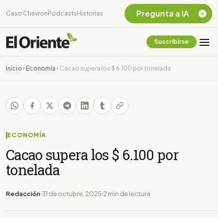
Pregunta a IA
Caso Chevron
Podcasts
Historias
Suscribirse
Quiero Información
sobre el Caso
Inicio
›
Economía
›
Cacao supera los $ 6.100 por tonelada
Chevron Ecuador
Listar destinos
turísticos de la
Amazonia Ecuatoriana
¿En que consiste la
tasa minera que rige en
ECONOMÍA
Ecuador?
Cacao supera los $ 6.100 por
tonelada
Redacción
31 de octubre, 2025
2 min de lectura