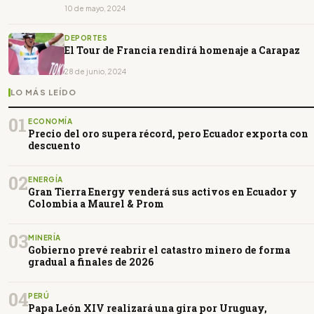
10 de mayo, 2024
DEPORTES
El Tour de Francia rendirá homenaje a Carapaz
28 de junio, 2024
LO MÁS LEÍDO
01
ECONOMÍA
Precio del oro supera récord, pero Ecuador exporta con
descuento
02
ENERGÍA
Gran Tierra Energy venderá sus activos en Ecuador y
Colombia a Maurel & Prom
03
MINERÍA
Gobierno prevé reabrir el catastro minero de forma
gradual a finales de 2026
04
PERÚ
Papa León XIV realizará una gira por Uruguay,