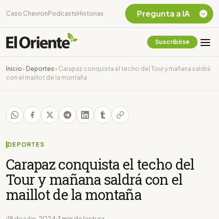
Pregunta a IA
Caso Chevron
Podcasts
Historias
Suscribirse
Quiero Información
sobre el Caso
Inicio
›
Deportes
›
Carapaz conquista el techo del Tour y mañana saldrá
Chevron Ecuador
con el maillot de la montaña
Listar destinos
turísticos de la
Amazonia Ecuatoriana
¿En que consiste la
tasa minera que rige en
Ecuador?
DEPORTES
Carapaz conquista el techo del
Tour y mañana saldrá con el
maillot de la montaña
19 de julio, 2024
3 min de lectura