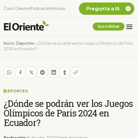
Pregunta a IA
Caso Chevron
Podcasts
Historias
Suscribirse
Quiero Información
sobre el Caso
Inicio
›
Deportes
›
¿Dónde se podrán ver los Juegos Olímpicos de Paris
Chevron Ecuador
2024 en Ecuador?
Listar destinos
turísticos de la
Amazonia Ecuatoriana
¿En que consiste la
tasa minera que rige en
Ecuador?
DEPORTES
¿Dónde se podrán ver los Juegos
Olímpicos de Paris 2024 en
Ecuador?
Redacción
16 de julio, 2024
5 min de lectura