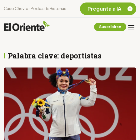
Pregunta a IA
Caso Chevron
Podcasts
Historias
Suscribirse
Quiero Información
sobre el Caso
Chevron Ecuador
Palabra clave: deportistas
Listar destinos
turísticos de la
Amazonia Ecuatoriana
¿En que consiste la
tasa minera que rige en
Ecuador?