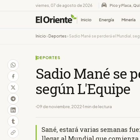
viernes, 07 de agosto de 2026
Pico y Placa, Qu
Inicio
Energía
Minería
Inicio
›
Deportes
›
Sadio Mané se perderá el Mundial, seg
DEPORTES
Sadio Mané se p
según L'Equipe
09 de noviembre, 2022
1 min de lectura
Sané, estará varias semanas fuer
llegar al Mundial que comienza 