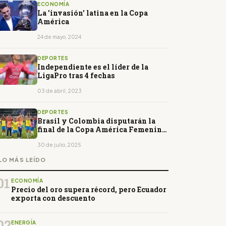
ECONOMÍA
La 'invasión' latina en la Copa
América
24 de mayo, 2024
DEPORTES
Independiente es el líder de la
LigaPro tras 4 fechas
03 de abril, 2023
DEPORTES
Brasil y Colombia disputarán la
final de la Copa América Femenina
en Quito
30 de julio, 2025
LO MÁS LEÍDO
01
ECONOMÍA
Precio del oro supera récord, pero Ecuador
exporta con descuento
02
ENERGÍA