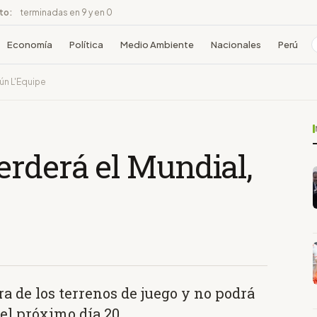
ito:
terminadas en 9 y en 0
Economía
Política
Medio Ambiente
Nacionales
Perú
ún L'Equipe
erderá el Mundial,
a de los terrenos de juego y no podrá
el próximo día 20.