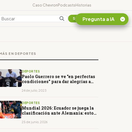
Caso Chevron
Podcasts
Historias
Pregunta a IA
Colombia
Suscribirse
Quiero Información
sobre el Caso
MÁS EN DEPORTES
Chevron Ecuador
Listar destinos
turísticos de la
DEPORTES
Amazonia Ecuatoriana
Paolo Guerrero se ve "en perfectas
condiciones" para dar alegrías a
¿En que consiste la
Liga
tasa minera que rige en
24 de julio, 2023
Ecuador?
DEPORTES
Mundial 2026: Ecuador se juega la
clasificación ante Alemania: estos
son los escenarios para avanzar
25 de junio, 2026