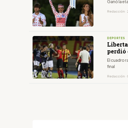
Ganó la eta
Redacción · 2
DEPORTES
Libert
perdió
El cuadro 
final
Redacción · 