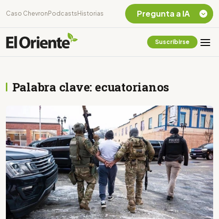
Pregunta a IA
Caso Chevron
Podcasts
Historias
Suscribirse
Quiero Información
sobre el Caso
Chevron Ecuador
Palabra clave: ecuatorianos
Listar destinos
turísticos de la
Amazonia Ecuatoriana
¿En que consiste la
tasa minera que rige en
Ecuador?