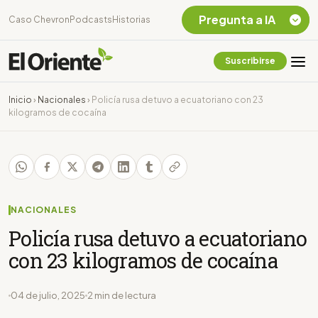
Pregunta a IA
Caso Chevron
Podcasts
Historias
Suscribirse
Quiero Información
sobre el Caso
Inicio
›
Nacionales
›
Policía rusa detuvo a ecuatoriano con 23
Chevron Ecuador
kilogramos de cocaína
Listar destinos
turísticos de la
Amazonia Ecuatoriana
¿En que consiste la
tasa minera que rige en
Ecuador?
NACIONALES
Policía rusa detuvo a ecuatoriano
con 23 kilogramos de cocaína
04 de julio, 2025
2 min de lectura