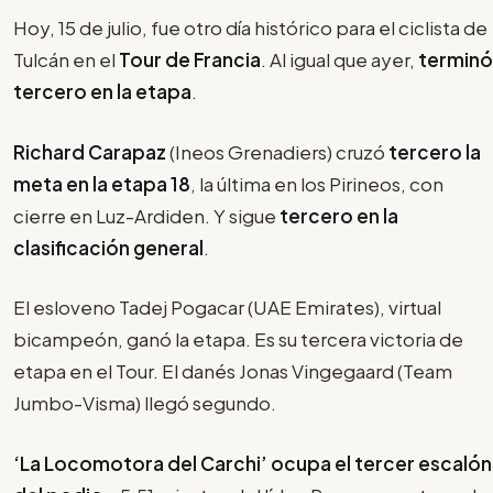
Hoy, 15 de julio, fue otro día histórico para el ciclista de
Tulcán en el
Tour de Francia
. Al igual que ayer,
terminó
tercero en la etapa
.
Richard Carapaz
(Ineos Grenadiers) cruzó
tercero la
meta en la etapa 18
, la última en los Pirineos, con
cierre en Luz-Ardiden. Y sigue
tercero en la
clasificación general
.
El esloveno Tadej Pogacar (UAE Emirates), virtual
bicampeón, ganó la etapa. Es su tercera victoria de
etapa en el Tour. El danés Jonas Vingegaard (Team
Jumbo-Visma) llegó segundo.
‘La Locomotora del Carchi’ ocupa el tercer escalón