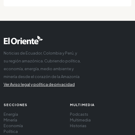
Noticias de Ecuador, Colombia y Perú, y
su región amazónica. Cubriendo política,
economía, energía, medio ambiente y
minería desde el corazón de la Amazonía
Ver Aviso legal y política de privacidad
SECCIONES
MULTIMEDIA
Energía
Podcasts
Minería
Multimedia
Economía
Historias
Política