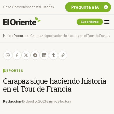
Pregunta a IA
Caso Chevron
Podcasts
Historias
Suscribirse
Quiero Información
sobre el Caso
Inicio
›
Deportes
›
Carapaz sigue haciendo historia en el Tour de Francia
Chevron Ecuador
Listar destinos
turísticos de la
Amazonia Ecuatoriana
¿En que consiste la
tasa minera que rige en
DEPORTES
Ecuador?
Carapaz sigue haciendo historia
en el Tour de Francia
Redacción
15 de julio, 2021
2 min de lectura