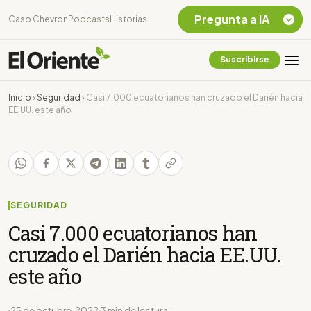
Pregunta a IA
Caso Chevron
Podcasts
Historias
Suscribirse
Quiero Información
sobre el Caso
Inicio
›
Seguridad
›
Casi 7.000 ecuatorianos han cruzado el Darién hacia
Chevron Ecuador
EE.UU. este año
Listar destinos
turísticos de la
Amazonia Ecuatoriana
¿En que consiste la
tasa minera que rige en
Ecuador?
SEGURIDAD
Casi 7.000 ecuatorianos han
cruzado el Darién hacia EE.UU.
este año
25 de octubre, 2022
3 min de lectura