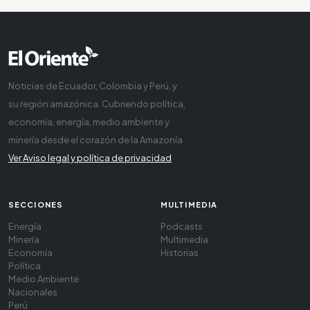
Noticias de Ecuador, Colombia y Perú, y
su región amazónica. Cubriendo política,
economía, energía, medio ambiente y
minería desde el corazón de la Amazonía
Ver Aviso legal y política de privacidad
SECCIONES
MULTIMEDIA
Energía
Podcasts
Minería
Multimedia
Economía
Historias
Política
Medio Ambiente
Nacionales
Perú