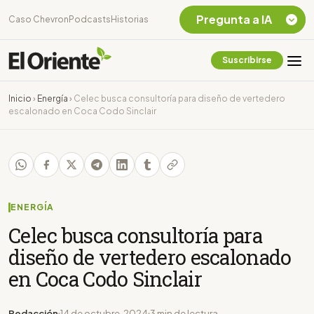
Pregunta a IA
Caso Chevron
Podcasts
Historias
Suscribirse
Quiero Información
sobre el Caso
Inicio
›
Energía
›
Celec busca consultoría para diseño de vertedero
Chevron Ecuador
escalonado en Coca Codo Sinclair
Listar destinos
turísticos de la
Amazonia Ecuatoriana
¿En que consiste la
tasa minera que rige en
Ecuador?
ENERGÍA
Celec busca consultoría para
diseño de vertedero escalonado
en Coca Codo Sinclair
Redacción
14 de octubre, 2024
3 min de lectura