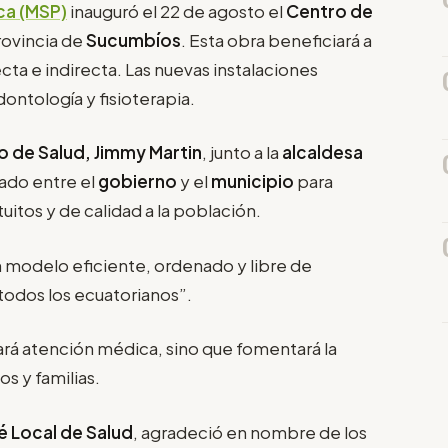
ica (MSP)
inauguró el 22 de agosto el
Centro de
provincia de
Sucumbíos
. Esta obra beneficiará a
ta e indirecta. Las nuevas instalaciones
ontología y fisioterapia.
o de Salud, Jimmy Martin
, junto a la
alcaldesa
ulado entre el
gobierno
y el
municipio
para
itos y de calidad a la población.
 modelo eficiente, ordenado y libre de
todos los ecuatorianos”.
ará atención médica, sino que fomentará la
s y familias.
é Local de Salud
, agradeció en nombre de los