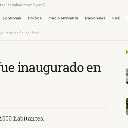
ito:
terminadas en 9 y en 0
Economía
Política
Medio Ambiente
Nacionales
Perú
augurado en Shushufindi
fue inaugurado en
2.000 habitantes.