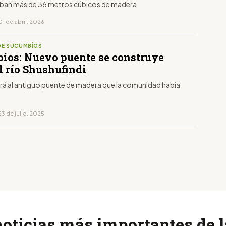
ban más de 36 metros cúbicos de madera
1 de abril, 2026
DE SUCUMBÍOS
íos: Nuevo puente se construye
l río Shushufindi
á al antiguo puente de madera que la comunidad había
o
3 de julio, 2025
noticias más importantes de