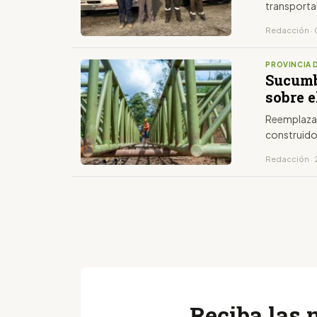
transporta
Redacción · 0
PROVINCIA 
Sucumb
sobre e
Reemplazar
construid
Redacción · 2
Reciba las 