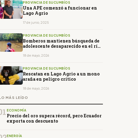
PROVINCIA DE SUCUMBÍOS
Una APE comenzó a funcionar en
Lago Agrio
17 de junio, 2025
PROVINCIA DE SUCUMBÍOS
Bomberos mantienen búsqueda de
adolescente desaparecido en el río
Cuyabeno
18 de mayo, 2026
PROVINCIA DE SUCUMBÍOS
Rescatan en Lago Agrio a un mono
araña en peligro crítico
18 de mayo, 2026
LO MÁS LEÍDO
01
ECONOMÍA
Precio del oro supera récord, pero Ecuador
exporta con descuento
02
ENERGÍA