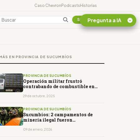
Caso Chevron
Podcasts
Historias
Pregunta a IA
Colombia
Suscribirse
Quiero Información
sobre el Caso
MÁS EN PROVINCIA DE SUCUMBÍOS
Chevron Ecuador
Listar destinos
turísticos de la
PROVINCIA DE SUCUMBÍOS
Amazonia Ecuatoriana
Operación militar frustró
contrabando de combustible en
¿En que consiste la
Lago Agrio
tasa minera que rige en
29 de octubre, 2025
Ecuador?
PROVINCIA DE SUCUMBÍOS
Sucumbíos: 2 campamentos de
minería ilegal fueron
desmantelados
09 de enero, 2026