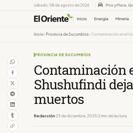
sábado, 08 de agosto de 2026
Pico y Placa, Qu
Inicio
Energía
Minería
Inicio
›
Provincia de Sucumbíos
›
Contaminación en el rí
PROVINCIA DE SUCUMBÍOS
Contaminación en
Shushufindi deja
muertos
Redacción
23 de diciembre, 2025
2 min de lectura