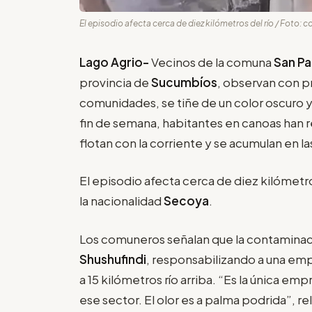
El episodio afecta cerca de diez kilómetros del río / Foto: c
Lago Agrio-
Vecinos de la comuna
San Pa
provincia de
Sucumbíos
, observan con p
comunidades, se tiñe de un color oscuro 
fin de semana, habitantes en canoas han 
flotan con la corriente y se acumulan en las 
El episodio afecta cerca de diez kilómetr
la nacionalidad
Secoya
.
Los comuneros señalan que la contaminac
Shushufindi
, responsabilizando a una em
a 15 kilómetros río arriba. “Es la única emp
ese sector. El olor es a palma podrida”, re