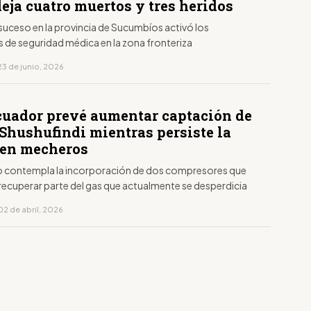
eja cuatro muertos y tres heridos
 suceso en la provincia de Sucumbíos activó los
 de seguridad médica en la zona fronteriza
23 de junio, 2026
cuador prevé aumentar captación de
 Shushufindi mientras persiste la
en mecheros
o contempla la incorporación de dos compresores que
recuperar parte del gas que actualmente se desperdicia
02 de abril, 2026