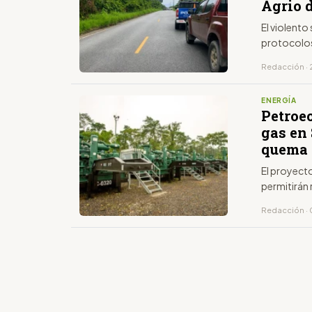
Agrio d
El violento
protocolos
Redacción · 
ENERGÍA
Petroe
gas en
quema 
El proyect
permitirán 
Redacción · 