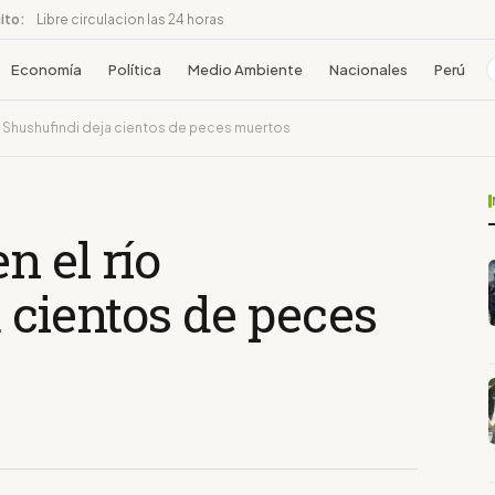
ito:
Libre circulacion las 24 horas
Economía
Política
Medio Ambiente
Nacionales
Perú
o Shushufindi deja cientos de peces muertos
 el río
 cientos de peces