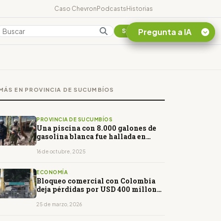
Caso Chevron
Podcasts
Historias
Pregunta a IA
Colombia
Suscribirse
Quiero Información
sobre el Caso
MÁS EN PROVINCIA DE SUCUMBÍOS
Chevron Ecuador
Listar destinos
turísticos de la
PROVINCIA DE SUCUMBÍOS
Amazonia Ecuatoriana
Una piscina con 8.000 galones de
gasolina blanca fue hallada en
¿En que consiste la
Shushufindi
tasa minera que rige en
16 de octubre, 2025
Ecuador?
ECONOMÍA
Bloqueo comercial con Colombia
deja pérdidas por USD 400 millones
y miles de empleos afectados
25 de marzo, 2026