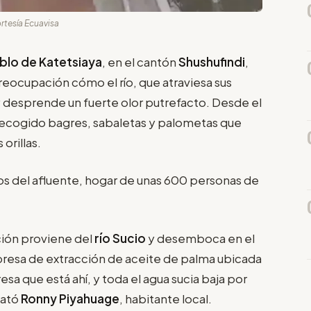
ortesía Ecuavisa
blo de Katetsiaya
, en el cantón
Shushufindi
,
reocupación cómo el río, que atraviesa sus
y desprende un fuerte olor putrefacto. Desde el
recogido bagres, sabaletas y palometas que
orillas.
os del afluente, hogar de unas 600 personas de
ión proviene del
río Sucio
y desemboca en el
presa de extracción de aceite de palma ubicada
resa que está ahí, y toda el agua sucia baja por
lató
Ronny Piyahuage
, habitante local.