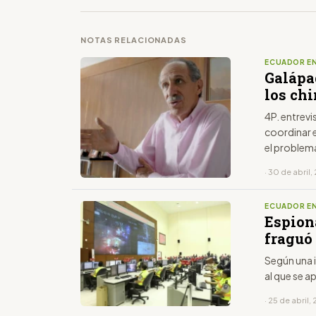
NOTAS RELACIONADAS
ECUADOR EN
Galápag
los ch
4P. entrevi
coordinar es
el problem
· 30 de abril,
ECUADOR EN
Espiona
fraguó
Según una i
al que se a
· 25 de abril,