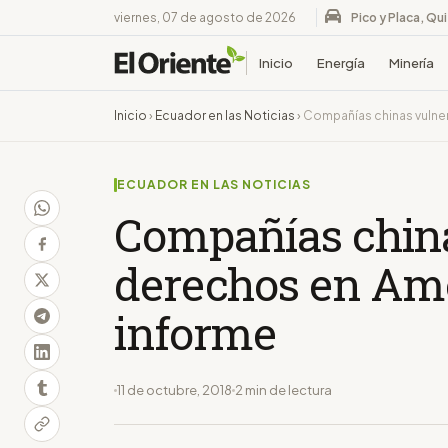
viernes, 07 de agosto de 2026
Pico y Placa, Qu
Inicio
Energía
Minería
Inicio
›
Ecuador en las Noticias
›
Compañías chinas vulner
ECUADOR EN LAS NOTICIAS
Compañías chin
derechos en Amé
informe
11 de octubre, 2018
2 min de lectura