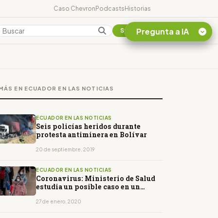
Caso Chevron
Podcasts
Historias
Pregunta a IA
Colombia
Suscribirse
Quiero Información
sobre el Caso
MÁS EN ECUADOR EN LAS NOTICIAS
Chevron Ecuador
Listar destinos
turísticos de la
ECUADOR EN LAS NOTICIAS
Amazonia Ecuatoriana
Seis policías heridos durante
protesta antiminera en Bolívar
¿En que consiste la
tasa minera que rige en
20 de septiembre, 2019
Ecuador?
ECUADOR EN LAS NOTICIAS
Coronavirus: Ministerio de Salud
estudia un posible caso en un
ciudadano chino
27 de enero, 2020