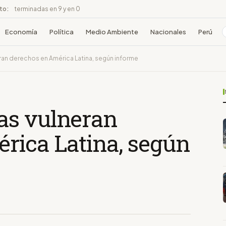
ito:
terminadas en 9 y en 0
Economía
Política
Medio Ambiente
Nacionales
Perú
an derechos en América Latina, según informe
as vulneran
rica Latina, según