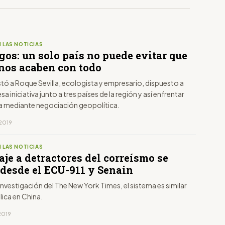
 LAS NOTICIAS
os: un solo país no puede evitar que
inos acaben con todo
stó a Roque Sevilla, ecologista y empresario, dispuesto a
a iniciativa junto a tres países de la región y así enfrentar
a mediante negociación geopolítica.
 2019
 LAS NOTICIAS
je a detractores del correísmo se
 desde el ECU-911 y Senain
nvestigación del The New York Times, el sistema es similar
plica en China.
 2019