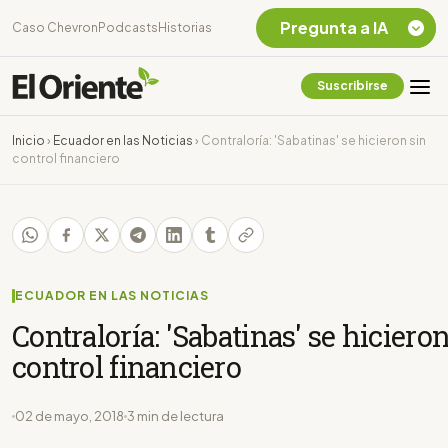
Pregunta a IA
Caso Chevron
Podcasts
Historias
Suscribirse
Quiero Información
sobre el Caso
Inicio
›
Ecuador en las Noticias
›
Contraloría: 'Sabatinas' se hicieron sin
Chevron Ecuador
control financiero
Listar destinos
turísticos de la
Amazonia Ecuatoriana
¿En que consiste la
tasa minera que rige en
Ecuador?
ECUADOR EN LAS NOTICIAS
Contraloría: 'Sabatinas' se hicieron
control financiero
02 de mayo, 2018
3 min de lectura