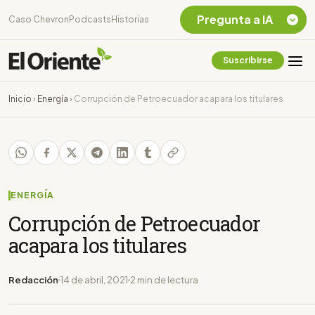
Pregunta a IA
Caso Chevron
Podcasts
Historias
Suscribirse
Quiero Información
sobre el Caso
Inicio
›
Energía
›
Corrupción de Petroecuador acapara los titulares
Chevron Ecuador
Listar destinos
turísticos de la
Amazonia Ecuatoriana
¿En que consiste la
tasa minera que rige en
ENERGÍA
Ecuador?
Corrupción de Petroecuador
acapara los titulares
Redacción
14 de abril, 2021
2 min de lectura