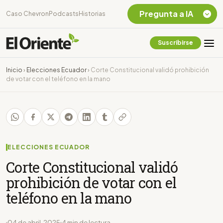
Pregunta a IA
Caso Chevron
Podcasts
Historias
Suscribirse
Quiero Información
sobre el Caso
Inicio
›
Elecciones Ecuador
›
Corte Constitucional validó prohibición
Chevron Ecuador
de votar con el teléfono en la mano
Listar destinos
turísticos de la
Amazonia Ecuatoriana
¿En que consiste la
tasa minera que rige en
Ecuador?
ELECCIONES ECUADOR
Corte Constitucional validó
prohibición de votar con el
teléfono en la mano
04 de abril, 2025
4 min de lectura