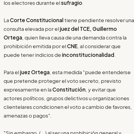
los electores durante el
sufragio
.
La
Corte Constitucional
tiene pendiente resolver una
consulta elevada por el
juez del TCE, Guillermo
Ortega
, quien lleva causa de una demanda contra la
prohibición emitida por el
CNE
, al considerar que
puede tener indicios de
inconstitucionalidad
.
Para el
juez Ortega
, esta medida "puede entenderse
que pretende proteger el voto secreto, previsto
expresamente en la
Constitución
, y evitar que
actores políticos, grupos delictivos u organizaciones
clientelares condicionen el voto a cambio de favores,
amenazas o pagos".
"Sin embargo, (...) al ser una prohibición general y