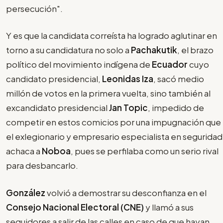
persecución".
Y es que la candidata correísta ha logrado aglutinar en
torno a su candidatura no solo a
Pachakutik
, el brazo
político del movimiento indígena de
Ecuador
cuyo
candidato presidencial,
Leonidas Iza
, sacó medio
millón de votos en la primera vuelta, sino también al
excandidato presidencial
Jan Topic
, impedido de
competir en estos comicios por una impugnación que
el exlegionario y empresario especialista en seguridad
achaca a
Noboa
, pues se perfilaba como un serio rival
para desbancarlo.
González
volvió a demostrar su desconfianza en el
Consejo Nacional Electoral (CNE)
y llamó a sus
seguidores a salir de las calles en caso de que hayan