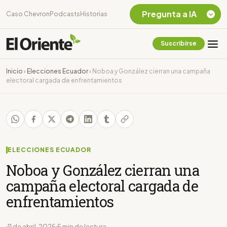
Pregunta a IA
Caso Chevron
Podcasts
Historias
Suscribirse
Quiero Información
sobre el Caso
Inicio
›
Elecciones Ecuador
›
Noboa y González cierran una campaña
Chevron Ecuador
electoral cargada de enfrentamientos
Listar destinos
turísticos de la
Amazonia Ecuatoriana
¿En que consiste la
tasa minera que rige en
Ecuador?
ELECCIONES ECUADOR
Noboa y González cierran una
campaña electoral cargada de
enfrentamientos
11 de abril, 2025
5 min de lectura