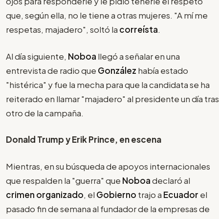
ojos para responderle y le pidió tenerle el respeto
que, según ella, no le tiene a otras mujeres. "A mí me
respetas, majadero", soltó la
correísta
.
Al día siguiente,
Noboa
llegó a señalar en una
entrevista de radio que
González
había estado
"histérica" y fue la mecha para que la candidata se ha
reiterado en llamar "majadero" al presidente un día tras
otro de la campaña.
Donald Trump y Erik Prince, en escena
Mientras, en su búsqueda de apoyos internacionales
que respalden la "guerra" que
Noboa
declaró al
crimen organizado
, el
Gobierno
trajo a
Ecuador
el
pasado fin de semana al fundador de la empresas de