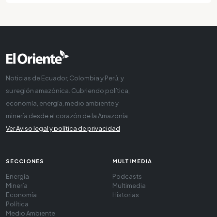
Noticias de Ecuador, Colombia y Perú, y
su región amazónica. Cubriendo política,
economía, energía, medio ambiente y
minería desde el corazón de la Amazonía
Ver Aviso legal y política de privacidad
SECCIONES
MULTIMEDIA
Energía
Podcasts
Minería
Multimedia
Economía
Historias
Política
Medio Ambiente