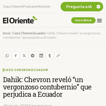
Pregunta a IA
Caso Chevron
Podcasts
Historias
Suscribirse
Quiero Información
sobre el Caso
Inicio
›
Caso Chevron Ecuador
›
Dahik: Chevron reveló “un vergonzoso
Chevron Ecuador
contubernio” que perjudica a Ecuador
Listar destinos
turísticos de la
Amazonia Ecuatoriana
¿En que consiste la
tasa minera que rige en
Ecuador?
CASO CHEVRON ECUADOR
Dahik: Chevron reveló “un
vergonzoso contubernio” que
perjudica a Ecuador
05 de julio, 2023
3 min de lectura