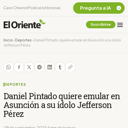
Pregunta a IA
Caso Chevron
Podcasts
Historias
Suscribirse
Quiero Información
sobre el Caso
Inicio
›
Deportes
›
Daniel Pintado quiere emular en Asunción a su ídolo
Chevron Ecuador
Jefferson Pérez
Listar destinos
turísticos de la
Amazonia Ecuatoriana
¿En que consiste la
tasa minera que rige en
Ecuador?
DEPORTES
Daniel Pintado quiere emular en
Asunción a su ídolo Jefferson
Pérez
29 de septiembre, 2022
4 min de lectura