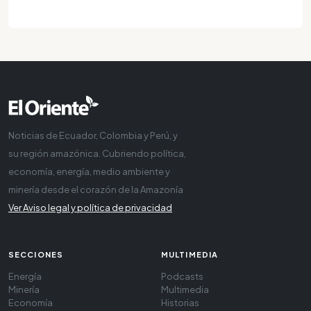
Noticias de Ecuador, Colombia y Perú, y
su región amazónica. Cubriendo política,
economía, energía, medio ambiente y
minería desde el corazón de la Amazonía
Ver Aviso legal y política de privacidad
SECCIONES
MULTIMEDIA
Energía
Podcasts
Minería
Multimedia
Economía
Historias