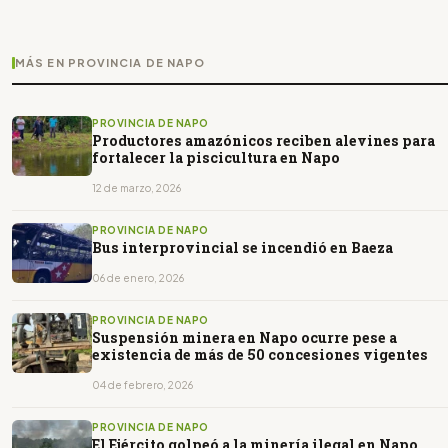
MÁS EN PROVINCIA DE NAPO
PROVINCIA DE NAPO
Productores amazónicos reciben alevines para
fortalecer la piscicultura en Napo
12 de marzo, 2026
PROVINCIA DE NAPO
Bus interprovincial se incendió en Baeza
06 de enero, 2026
PROVINCIA DE NAPO
Suspensión minera en Napo ocurre pese a
existencia de más de 50 concesiones vigentes
04 de febrero, 2026
PROVINCIA DE NAPO
El Ejército golpeó a la minería ilegal en Napo