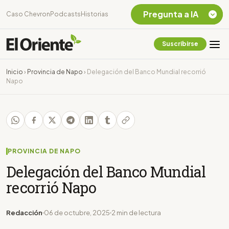
Pregunta a IA
Caso Chevron
Podcasts
Historias
Suscribirse
Quiero Información
sobre el Caso
Inicio
›
Provincia de Napo
›
Delegación del Banco Mundial recorrió
Chevron Ecuador
Napo
Listar destinos
turísticos de la
Amazonia Ecuatoriana
¿En que consiste la
tasa minera que rige en
Ecuador?
PROVINCIA DE NAPO
Delegación del Banco Mundial
recorrió Napo
Redacción
06 de octubre, 2025
2 min de lectura