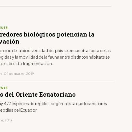
ENTE
redores biológicos potencian la
vación
rción de la biodiversidad del país se encuentra fuera de las
gidas y la movilidad de la fauna entre distintos hábitats se
 existir esta fragmentación.
n · 04 de marzo, 2019
ENTE
s del Oriente Ecuatoriano
ay 477 especies de reptiles, según la lista que los editores
Reptiles del Ecuador
re, 2019