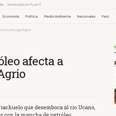
ito:
terminadas en 9 y en 0
Economía
Política
Medio Ambiente
Nacionales
Perú
ecinto en Lago Agrio
leo afecta a
Agrio
riachuelo que desemboca al rio Ucano,
s con la mancha de petróleo.