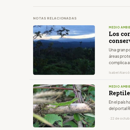
NOTAS RELACIONADAS
MEDIO AMBI
Los cor
conser
Una gran po
áreas prote
complica al
Isabel Alarcó
MEDIO AMBI
Reptile
En el país h
del portal 
· 22 de octub