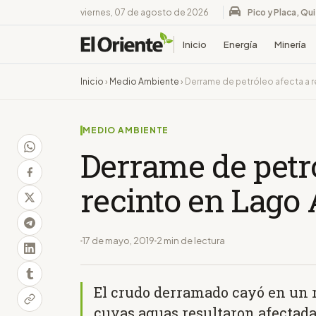
viernes, 07 de agosto de 2026
Pico y Placa, Qu
Inicio
Energía
Minería
Inicio
›
Medio Ambiente
›
Derrame de petróleo afecta a r
MEDIO AMBIENTE
Derrame de petró
recinto en Lago 
17 de mayo, 2019
2 min de lectura
El crudo derramado cayó en un 
cuyas aguas resultaron afectada