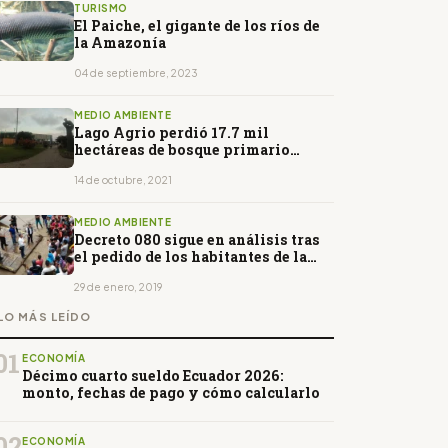
TURISMO
El Paiche, el gigante de los ríos de
la Amazonía
04 de septiembre, 2023
MEDIO AMBIENTE
Lago Agrio perdió 17.7 mil
hectáreas de bosque primario
húmedo
14 de octubre, 2021
MEDIO AMBIENTE
Decreto 080 sigue en análisis tras
el pedido de los habitantes de la
parroquia Santa Elena de derogarlo
29 de enero, 2019
LO MÁS LEÍDO
01
ECONOMÍA
Décimo cuarto sueldo Ecuador 2026:
monto, fechas de pago y cómo calcularlo
02
ECONOMÍA