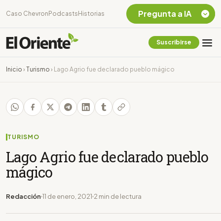
Pregunta a IA
Caso Chevron
Podcasts
Historias
Suscribirse
Quiero Información
sobre el Caso
Inicio
›
Turismo
›
Lago Agrio fue declarado pueblo mágico
Chevron Ecuador
Listar destinos
turísticos de la
Amazonia Ecuatoriana
¿En que consiste la
tasa minera que rige en
TURISMO
Ecuador?
Lago Agrio fue declarado pueblo
mágico
Redacción
11 de enero, 2021
2 min de lectura