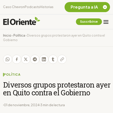
Pregunta a IA
Caso Chevron
Podcasts
Historias
Suscribirse
Quiero Información
sobre el Caso
Inicio
›
Política
›
Diversos grupos protestaron ayer en Quito contra el
Chevron Ecuador
Gobierno
Listar destinos
turísticos de la
Amazonia Ecuatoriana
¿En que consiste la
tasa minera que rige en
Ecuador?
POLÍTICA
Diversos grupos protestaron ayer
en Quito contra el Gobierno
01 de noviembre, 2024
3 min de lectura