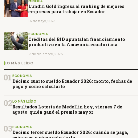
MINERÍA
Lundin Gold ingresa al ranking de mejores
empresas para trabajar en Ecuador
07 de mayo, 2026
ECONOMÍA
Créditos del BID apuntalan financiamiento
productivo en la Amazonía ecuatoriana
16 de diciembre, 2025
LO MÁS LEÍDO
01
ECONOMÍA
Décimo cuarto sueldo Ecuador 2026: monto, fechas de
pago y cómo calcularlo
02
LO MÁS LEÍDO
Resultados Lotería de Medellín hoy, viernes 7 de
agosto: quién ganó el premio mayor
03
ECONOMÍA
Décimo tercer sueldo Ecuador 2026: cuándo se paga,
cuánto es y cómo calcularlo