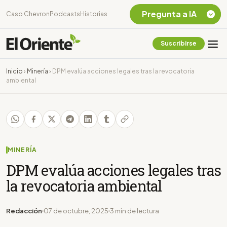
Pregunta a IA
Caso Chevron
Podcasts
Historias
Suscribirse
Quiero Información
sobre el Caso
Inicio
›
Minería
›
DPM evalúa acciones legales tras la revocatoria
Chevron Ecuador
ambiental
Listar destinos
turísticos de la
Amazonia Ecuatoriana
¿En que consiste la
tasa minera que rige en
Ecuador?
MINERÍA
DPM evalúa acciones legales tras
la revocatoria ambiental
Redacción
07 de octubre, 2025
3 min de lectura