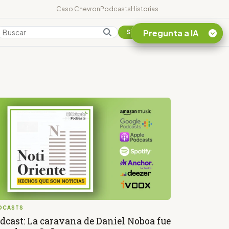
Caso Chevron
Podcasts
Historias
Pregunta a IA
Colombia
Suscribirse
Quiero Información
sobre el Caso
Chevron Ecuador
Listar destinos
turísticos de la
Amazonia Ecuatoriana
¿En que consiste la
tasa minera que rige en
Ecuador?
DCASTS
dcast: La caravana de Daniel Noboa fue