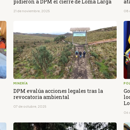
pidieron a DPM el cierre de Loma Larga
at
21 de noviembre, 2025
08 
MINERÍA
POL
7
DPM evalúa acciones legales tras la
Go
revocatoria ambiental
lo
Lo
07 de octubre, 2025
06 