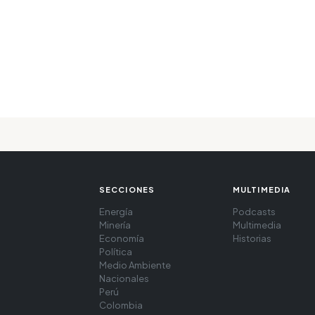
SECCIONES
MULTIMEDIA
Energía
Podcasts
Minería
Multimedia
Economía
Historias
Política
Medio Ambiente
Nacionales
Perú
Colombia