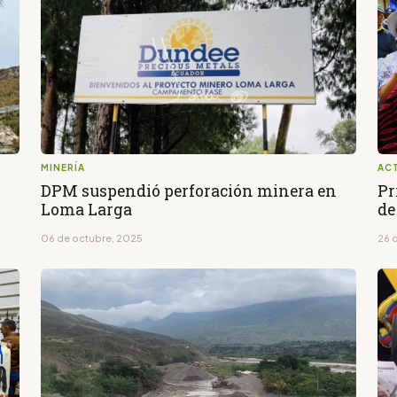
MINERÍA
AC
6
DPM suspendió perforación minera en
Pr
Loma Larga
de
06 de octubre, 2025
26 