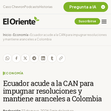
Pregunta a IA
Caso Chevron
Podcasts
Historias
Suscribirse
Quiero Información
sobre el Caso
Inicio
›
Economía
›
Ecuador acude a la CAN para impugnar resoluciones
Chevron Ecuador
y mantiene aranceles a Colombia
Listar destinos
turísticos de la
Amazonia Ecuatoriana
¿En que consiste la
tasa minera que rige en
Ecuador?
ECONOMÍA
Ecuador acude a la CAN para
impugnar resoluciones y
mantiene aranceles a Colombia
Redacción
22 de mayo, 2026
2 min de lectura