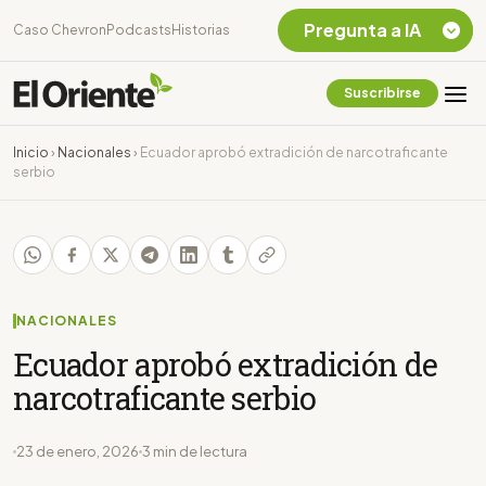
Pregunta a IA
Caso Chevron
Podcasts
Historias
Suscribirse
Quiero Información
sobre el Caso
Inicio
›
Nacionales
›
Ecuador aprobó extradición de narcotraficante
Chevron Ecuador
serbio
Listar destinos
turísticos de la
Amazonia Ecuatoriana
¿En que consiste la
tasa minera que rige en
Ecuador?
NACIONALES
Ecuador aprobó extradición de
narcotraficante serbio
23 de enero, 2026
3 min de lectura