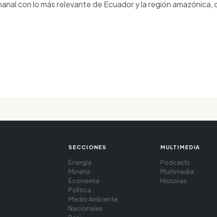
anal con lo más relevante de Ecuador y la región amazónica, d
SECCIONES
MULTIMEDIA
Energía
Podcasts
Minería
Multimedia
Economía
Historias
Política
Medio Ambiente
Nacionales