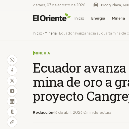
viernes, 07 de agosto de 2026
Pico y Placa, Qu
Inicio
Energía
Minería
Inicio
›
Minería
›
Ecuador avanza hacia su cuarta mina de 
MINERÍA
Ecuador avanza 
mina de oro a gr
proyecto Cangre
Redacción
16 de abril, 2026
2 min de lectura