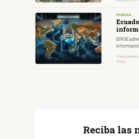
MINERÍA
Ecuador
inform
El IIGE ad
informació
Paola Moreira
2026
Reciba las 