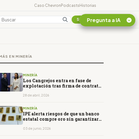
Caso Chevron
Podcasts
Historias
Pregunta a IA
Colombia
Suscribirse
Quiero Información
sobre el Caso
MÁS EN MINERÍA
Chevron Ecuador
Listar destinos
turísticos de la
MINERÍA
Amazonia Ecuatoriana
Los Cangrejos entra en fase de
explotación tras firma de contrato
¿En que consiste la
con el Estado
tasa minera que rige en
28 de abril, 2026
Ecuador?
MINERÍA
IPE alerta riesgos de que un banco
estatal compre oro sin garantizar
su origen legal en Perú
03 de junio, 2026