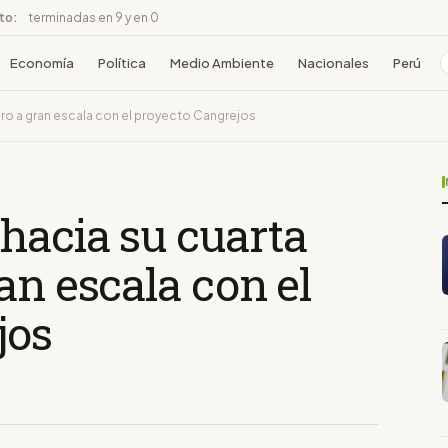
ito:
terminadas en 9 y en 0
Economía
Política
Medio Ambiente
Nacionales
Perú
oro a gran escala con el proyecto Cangrejos
hacia su cuarta
an escala con el
jos