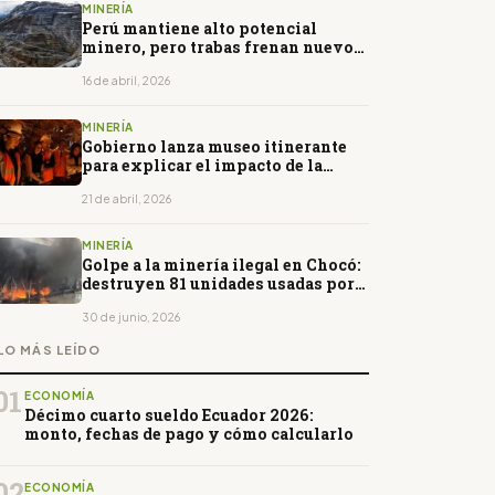
MINERÍA
Perú mantiene alto potencial
minero, pero trabas frenan nuevos
descubrimientos
16 de abril, 2026
MINERÍA
Gobierno lanza museo itinerante
para explicar el impacto de la
minería en el país
21 de abril, 2026
MINERÍA
Golpe a la minería ilegal en Chocó:
destruyen 81 unidades usadas por
el Clan del Golfo
30 de junio, 2026
LO MÁS LEÍDO
01
ECONOMÍA
Décimo cuarto sueldo Ecuador 2026:
monto, fechas de pago y cómo calcularlo
02
ECONOMÍA