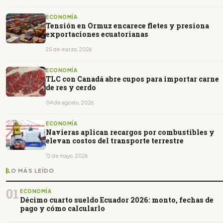
ECONOMÍA
Tensión en Ormuz encarece fletes y presiona
exportaciones ecuatorianas
25 de marzo, 2026
ECONOMÍA
TLC con Canadá abre cupos para importar carne
de res y cerdo
04 de agosto, 2026
ECONOMÍA
Navieras aplican recargos por combustibles y
elevan costos del transporte terrestre
12 de mayo, 2026
LO MÁS LEÍDO
01
ECONOMÍA
Décimo cuarto sueldo Ecuador 2026: monto, fechas de
pago y cómo calcularlo