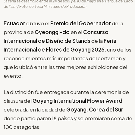
La feria se desarrolló entre el 24 de abril y el 10 de mayo en el Parque del Lago
de Ilsan / Foto: cortesía Ministerio de Producción
Ecuador
obtuvo el
Premio del Gobernador
de la
provincia de
Gyeonggi-do
en el
Concurso
Internacional de Diseño de Stands
de la
Feria
Internacional de Flores de Goyang 2026
, uno de los
reconocimientos más importantes del certamen y
que lo ubicó entre las tres mejores exhibiciones del
evento.
La distinción fue entregada durante la ceremonia de
clausura del
Goyang International Flower Award
,
celebrada en la ciudad de
Goyang
,
Corea del Sur
,
donde participaron 18 países y se premiaron cerca de
100 categorías.