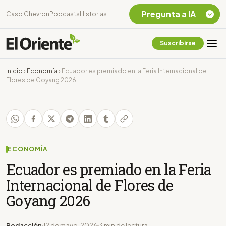
Pregunta a IA
Caso Chevron
Podcasts
Historias
Suscribirse
Quiero Información
sobre el Caso
Inicio
›
Economía
›
Ecuador es premiado en la Feria Internacional de
Chevron Ecuador
Flores de Goyang 2026
Listar destinos
turísticos de la
Amazonia Ecuatoriana
¿En que consiste la
tasa minera que rige en
Ecuador?
ECONOMÍA
Ecuador es premiado en la Feria
Internacional de Flores de
Goyang 2026
Redacción
12 de mayo, 2026
3 min de lectura