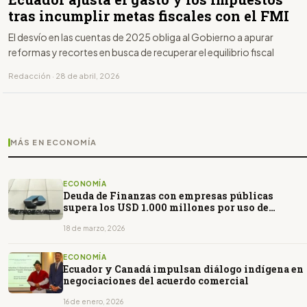
tras incumplir metas fiscales con el FMI
El desvío en las cuentas de 2025 obliga al Gobierno a apurar
reformas y recortes en busca de recuperar el equilibrio fiscal
Redacción · 28 de abril, 2026
MÁS EN ECONOMÍA
ECONOMÍA
Deuda de Finanzas con empresas públicas
supera los USD 1.000 millones por uso de
liquidez estatal
18 de marzo, 2026
ECONOMÍA
Ecuador y Canadá impulsan diálogo indígena en
negociaciones del acuerdo comercial
16 de enero, 2026