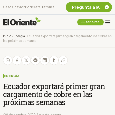
Pregunta a IA
Caso Chevron
Podcasts
Historias
Suscribirse
Quiero Información
sobre el Caso
Inicio
›
Energía
›
Ecuador exportará primer gran cargamento de cobre en
Chevron Ecuador
las próximas semanas
Listar destinos
turísticos de la
Amazonia Ecuatoriana
¿En que consiste la
tasa minera que rige en
Ecuador?
ENERGÍA
Ecuador exportará primer gran
cargamento de cobre en las
próximas semanas
28 de octubre, 2019
2 min de lectura