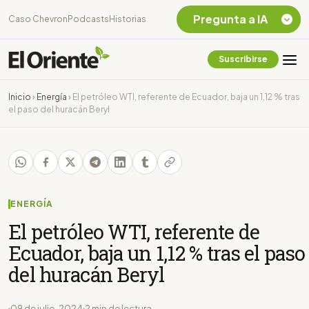
Pregunta a IA
Caso Chevron
Podcasts
Historias
Suscribirse
Quiero Información
sobre el Caso
Inicio
›
Energía
›
El petróleo WTI, referente de Ecuador, baja un 1,12 % tras
Chevron Ecuador
el paso del huracán Beryl
Listar destinos
turísticos de la
Amazonia Ecuatoriana
¿En que consiste la
tasa minera que rige en
Ecuador?
ENERGÍA
El petróleo WTI, referente de
Ecuador, baja un 1,12 % tras el paso
del huracán Beryl
09 de julio, 2024
2 min de lectura