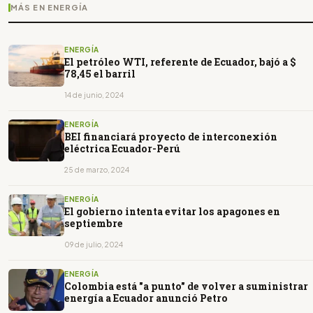
MÁS EN ENERGÍA
ENERGÍA
El petróleo WTI, referente de Ecuador, bajó a $
78,45 el barril
14 de junio, 2024
ENERGÍA
BEI financiará proyecto de interconexión
eléctrica Ecuador-Perú
25 de marzo, 2024
ENERGÍA
El gobierno intenta evitar los apagones en
septiembre
09 de julio, 2024
ENERGÍA
Colombia está "a punto" de volver a suministrar
energía a Ecuador anunció Petro