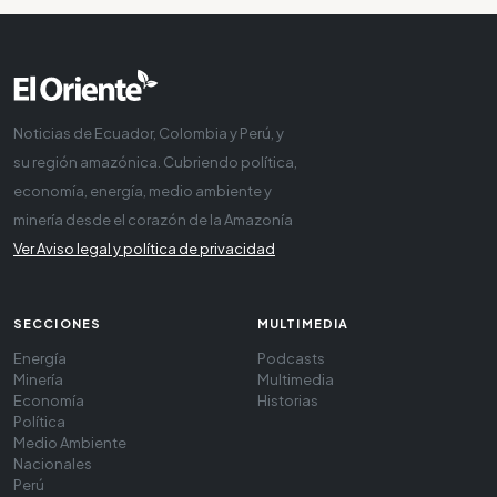
Noticias de Ecuador, Colombia y Perú, y
su región amazónica. Cubriendo política,
economía, energía, medio ambiente y
minería desde el corazón de la Amazonía
Ver Aviso legal y política de privacidad
SECCIONES
MULTIMEDIA
Energía
Podcasts
Minería
Multimedia
Economía
Historias
Política
Medio Ambiente
Nacionales
Perú