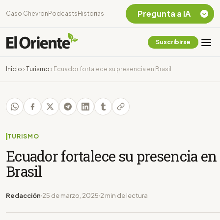
Pregunta a IA
Caso Chevron
Podcasts
Historias
Suscribirse
Quiero Información
sobre el Caso
Inicio
›
Turismo
›
Ecuador fortalece su presencia en Brasil
Chevron Ecuador
Listar destinos
turísticos de la
Amazonia Ecuatoriana
¿En que consiste la
tasa minera que rige en
TURISMO
Ecuador?
Ecuador fortalece su presencia en
Brasil
Redacción
25 de marzo, 2025
2 min de lectura