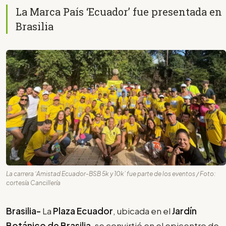
La Marca País ‘Ecuador’ fue presentada en
Brasilia
La carrera ‘Amistad Ecuador-BSB 5k y 10k’ fue parte de los eventos / Foto:
cortesía Cancillería
Brasilia-
La
Plaza Ecuador
, ubicada en el
Jardín
Botánico de Brasilia
, se convirtió en el epicentro de