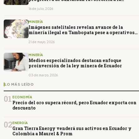
minería ilegal
16 de julio, 2026
MINERÍA
Imágenes satelitales revelan avance de la
minería ilegal en Tambopata pese a operativos
del Estado
21 de mayo, 2026
MINERÍA
Medios especializados destacan enfoque
proinversión de la ley minera de Ecuador
03 de marzo, 2026
LO MÁS LEÍDO
01
ECONOMÍA
Precio del oro supera récord, pero Ecuador exporta con
descuento
02
ENERGÍA
Gran Tierra Energy venderá sus activos en Ecuador y
Colombia a Maurel & Prom