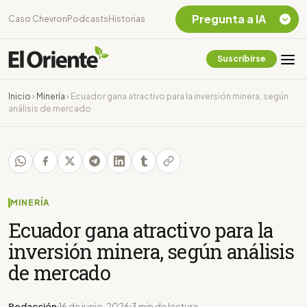
Pregunta a IA
Caso Chevron
Podcasts
Historias
Suscribirse
Quiero Información
sobre el Caso
Inicio
›
Minería
›
Ecuador gana atractivo para la inversión minera, según
Chevron Ecuador
análisis de mercado
Listar destinos
turísticos de la
Amazonia Ecuatoriana
¿En que consiste la
tasa minera que rige en
Ecuador?
MINERÍA
Ecuador gana atractivo para la
inversión minera, según análisis
de mercado
Redacción
16 de junio, 2026
3 min de lectura