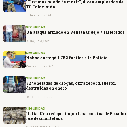
"Tuvimos miedo de morir", dicen empleados de
TC Televisión
11 de enero, 2024
SEGURIDAD
Un ataque armado en Ventanas dejó 7 fallecidos
10 de junio, 2024
SEGURIDAD
Noboa entregó 1.782 fusiles a la Policía
06 de agosto, 2024
SEGURIDAD
32 toneladas de drogas, cifra récord, fueron
destruidas en enero
15 de febrero, 2024
SEGURIDAD
Italia: Una red que importaba cocaína de Ecuador
fue desmantelada
06 de noviembre, 2024