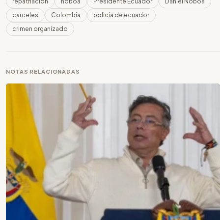
repatriación
noboa
Presidente Ecuador
Daniel Noboa
carceles
Colombia
policia de ecuador
crimen organizado
NOTAS RELACIONADAS