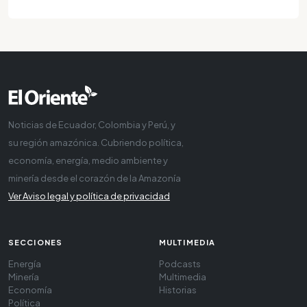
Noticias de Ecuador, Colombia y Perú, y
su región amazónica. Cubriendo política,
economía, energía, medio ambiente y
minería desde el corazón de la Amazonía
Ver Aviso legal y política de privacidad
SECCIONES
MULTIMEDIA
Energía
Podcasts
Minería
Multimedia
Economía
Historias
Política