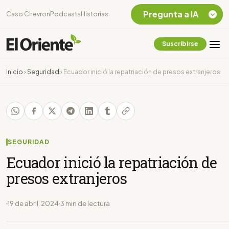
Pregunta a IA
Caso Chevron
Podcasts
Historias
Suscribirse
Quiero Información
sobre el Caso
Inicio
›
Seguridad
›
Ecuador inició la repatriación de presos extranjeros
Chevron Ecuador
Listar destinos
turísticos de la
Amazonia Ecuatoriana
¿En que consiste la
tasa minera que rige en
SEGURIDAD
Ecuador?
Ecuador inició la repatriación de
presos extranjeros
19 de abril, 2024
3 min de lectura