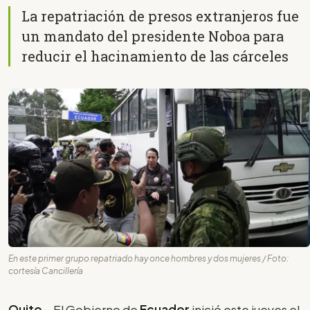
La repatriación de presos extranjeros fue
un mandato del presidente Noboa para
reducir el hacinamiento de las cárceles
En este primer grupo repatriado hay once hombres y dos mujeres / Foto:
cortesía Cancillería
Quito
.- El Gobierno de
Ecuador
inició este jueves el